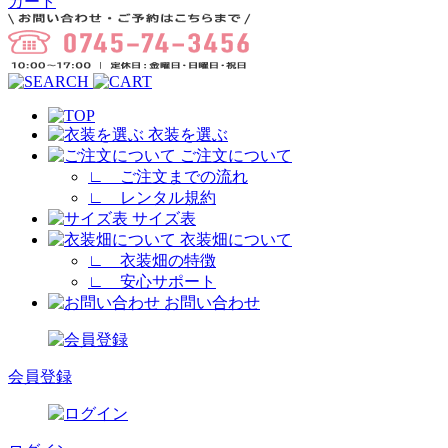
カート
衣装を選ぶ
ご注文について
∟
ご注文までの流れ
∟
レンタル規約
サイズ表
衣装畑について
∟
衣装畑の特徴
∟
安心サポート
お問い合わせ
会員登録