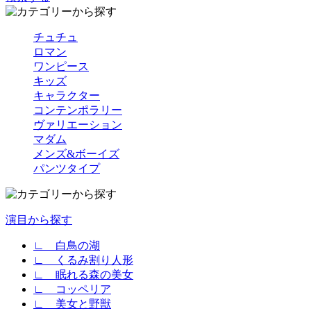
チュチュ
ロマン
ワンピース
キッズ
キャラクター
コンテンポラリー
ヴァリエーション
マダム
メンズ&ボーイズ
パンツタイプ
演目から探す
∟ 白鳥の湖
∟ くるみ割り人形
∟ 眠れる森の美女
∟ コッペリア
∟ 美女と野獣