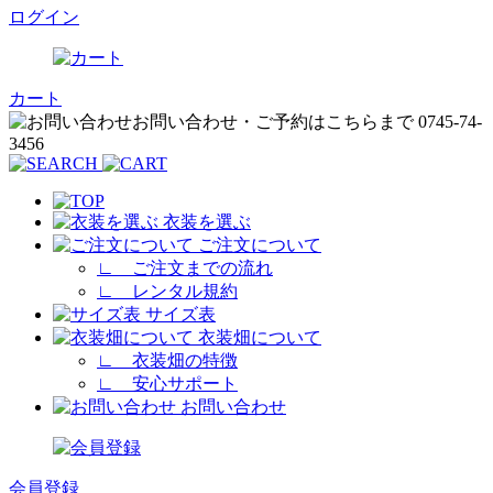
ログイン
カート
衣装を選ぶ
ご注文について
∟
ご注文までの流れ
∟
レンタル規約
サイズ表
衣装畑について
∟
衣装畑の特徴
∟
安心サポート
お問い合わせ
会員登録