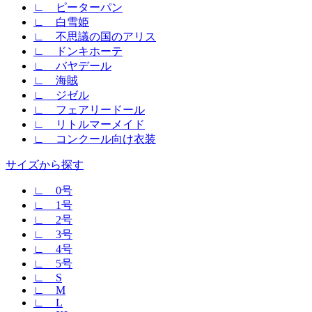
∟ ピーターパン
∟ 白雪姫
∟ 不思議の国のアリス
∟ ドンキホーテ
∟ バヤデール
∟ 海賊
∟ ジゼル
∟ フェアリードール
∟ リトルマーメイド
∟ コンクール向け衣装
サイズから探す
∟ 0号
∟ 1号
∟ 2号
∟ 3号
∟ 4号
∟ 5号
∟ S
∟ M
∟ L