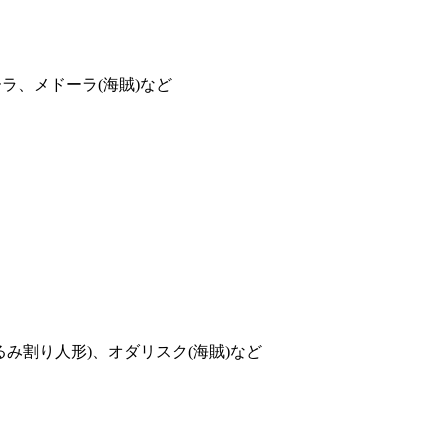
ラ、メドーラ(海賊)など
み割り人形)、オダリスク(海賊)など