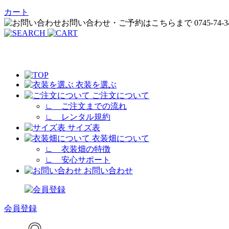
カート
衣装を選ぶ
ご注文について
∟
ご注文までの流れ
∟
レンタル規約
サイズ表
衣装畑について
∟
衣装畑の特徴
∟
安心サポート
お問い合わせ
会員登録