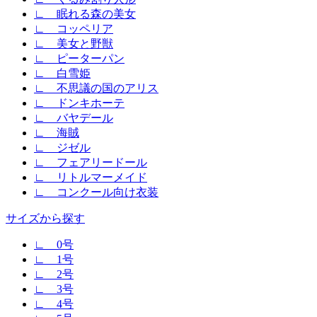
∟ 眠れる森の美女
∟ コッペリア
∟ 美女と野獣
∟ ピーターパン
∟ 白雪姫
∟ 不思議の国のアリス
∟ ドンキホーテ
∟ バヤデール
∟ 海賊
∟ ジゼル
∟ フェアリードール
∟ リトルマーメイド
∟ コンクール向け衣装
サイズから探す
∟ 0号
∟ 1号
∟ 2号
∟ 3号
∟ 4号