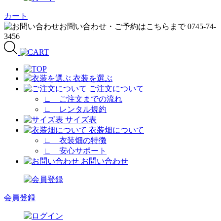
カート
衣装を選ぶ
ご注文について
∟
ご注文までの流れ
∟
レンタル規約
サイズ表
衣装畑について
∟
衣装畑の特徴
∟
安心サポート
お問い合わせ
会員登録