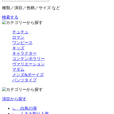
種類／演目／色柄／サイズ など
検索する
チュチュ
ロマン
ワンピース
キッズ
キャラクター
コンテンポラリー
ヴァリエーション
マダム
メンズ&ボーイズ
パンツタイプ
演目から探す
∟ 白鳥の湖
∟ くるみ割り人形