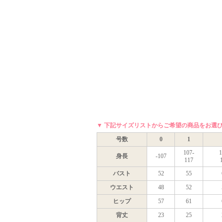
▼ 下記サイズリストからご希望の商品をお選
号数
0
1
107-
1
身長
-107
117
バスト
52
55
ウエスト
48
52
ヒップ
57
61
背丈
23
25