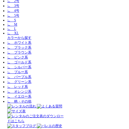
∟ 2号
∟ 3号
∟ 4号
∟ 5号
∟ S
∟ M
∟ L
∟ XL
カラーから探す
∟ ホワイト系
∟ ブラック系
∟ ブラウン系
∟ ピンク系
∟ ゴールド系
∟ シルバー系
∟ ブルー系
∟ パープル系
∟ グリーン系
∟ レッド系
∟ オレンジ系
∟ イエロー系
∟ 柄・その他