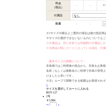
料金
-
-
￥5
（税込）
付属品
数量
-
-
※1サイズ10着以上ご選択の場合は後の指定
※サイズの選択できないないものについてもご
※付属品は、同じ衣装では同種類の付属品しか
※当商品が既にカートに入っている場合、付属
〔基本サイズの調整について〕
衣装畑ではご利用者の視点から、衣装をお客様
名前（もしくは複数名のご利用で衣装の管理上
けましたら幸いです。
※注）ループで調整できる範囲はお客様それぞ
×
サイズを選択してカートに入れる
BOY-127
2号
￥5,984
ー
＋