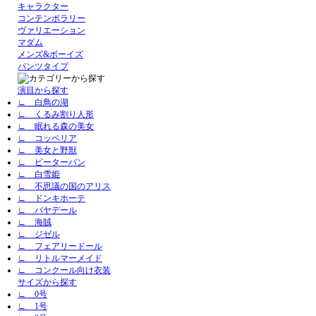
キャラクター
コンテンポラリー
ヴァリエーション
マダム
メンズ&ボーイズ
パンツタイプ
演目から探す
∟ 白鳥の湖
∟ くるみ割り人形
∟ 眠れる森の美女
∟ コッペリア
∟ 美女と野獣
∟ ピーターパン
∟ 白雪姫
∟ 不思議の国のアリス
∟ ドンキホーテ
∟ バヤデール
∟ 海賊
∟ ジゼル
∟ フェアリードール
∟ リトルマーメイド
∟ コンクール向け衣装
サイズから探す
∟ 0号
∟ 1号