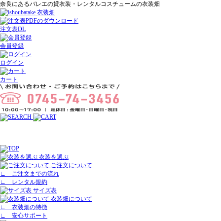
奈良にあるバレエの貸衣装・レンタルコスチュームの衣装畑
注文表DL
会員登録
ログイン
カート
衣装を選ぶ
ご注文について
∟
ご注文までの流れ
∟
レンタル規約
サイズ表
衣装畑について
∟
衣装畑の特徴
∟
安心サポート