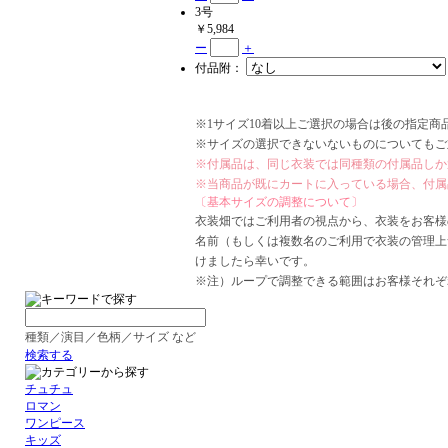
3号
￥5,984
ー
＋
付品附：
※1サイズ10着以上ご選択の場合は後の指定
※サイズの選択できないないものについてもご
※付属品は、同じ衣装では同種類の付属品しか
※当商品が既にカートに入っている場合、付属
〔基本サイズの調整について〕
衣装畑ではご利用者の視点から、衣装をお客様
名前（もしくは複数名のご利用で衣装の管理上
けましたら幸いです。
※注）ループで調整できる範囲はお客様それぞ
種類／演目／色柄／サイズ など
検索する
チュチュ
ロマン
ワンピース
キッズ