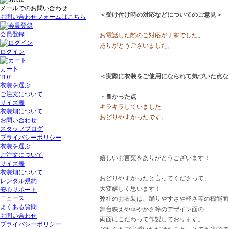
メールでのお問い合わせ
＜受け付け時の対応などについてのご意見＞
お問い合わせフォームはこちら
会員登録
お電話した際のご対応が丁寧でした。
ありがとうございました。
ログイン
カート
＜実際に衣装をご使用になられて気づいた点な
TOP
衣装を選ぶ
ご注文について
・良かった点
サイズ表
キラキラしていました
衣装畑について
おどりやすかったです。
お問い合わせ
スタッフブログ
プライバシーポリシー
衣装を選ぶ
ご注文について
嬉しいお言葉をありがとうございます！
サイズ表
衣装畑について
おどりやすかったと言ってくださって、
レンタル規約
大変嬉しく思います！
安心サポート
ニュース
弊社のお衣装は、踊りやすさや軽さ等の機能面
よくある質問
舞台映えや華やかさ等のデザイン面の
お問い合わせ
両面にこだわって作製しております。
プライバシーポリシー