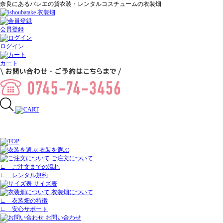
奈良にあるバレエの貸衣装・レンタルコスチュームの衣装畑
会員登録
ログイン
カート
衣装を選ぶ
ご注文について
∟
ご注文までの流れ
∟
レンタル規約
サイズ表
衣装畑について
∟
衣装畑の特徴
∟
安心サポート
お問い合わせ