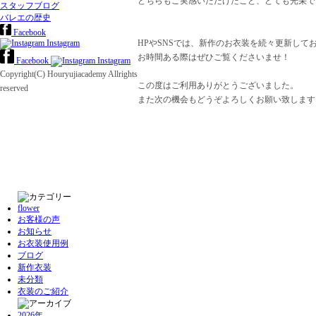
どちらもご実感いただけたこと、とても光栄で
スタッフブログ
バレエの歴史
Facebook
Instagram
HPやSNSでは、新作のお衣装を続々更新して
お時間ある際はぜひご覧くださいませ！
Facebook
Instagram
Copyright(C) Houryujiacademy Allrights
この度はご利用ありがとうございました。
reserved
また次の機会もどうぞよろしくお願い致します
バレエ衣装レンタルバレエ衣装レンタルバレエ
ンタルバレエ衣装レンタルバレエ衣装レンタル
衣装レンタルバレエ衣装レンタルバレエ衣装レ
バレエ衣装レンタルバレエ衣装レンタルバレエ
ンタルバレエ衣装レンタルバレエ衣装レンタル
flower
お客様の声
お知らせ
お衣装使用例
ブログ
新作衣装
未分類
衣装のご紹介
2026年